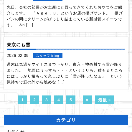
先日、会社の部長がお土産にと買ってきてくれたおやつをご紹
介します。 「Ａｇｅ．３」というお店の揚げサンド。 揚げ
パンの間にクリームがびっしり詰まっている新感覚スイーツで
す。 &n […]
東京にも雪
2026 02.09
スタッフ blog
週末は気温がマイナスまで下がり、東京・神奈川でも雪が降り
ました。 地面にうっすら・・・というよりも、積もるところ
にはしっかり積もって久しぶりに「雪が降ったなぁ」 という
気持ちで窓の外から眺めな […]
1
2
3
4
5
...
»
最後 »
カテゴリ
お知らせ