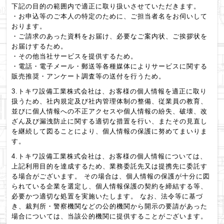
下記の目的の範囲内で適正に取り扱いさせていただきます。
・お申込等のご本人の特定のために、ご担当者名をお伺いして
おります。
・ご請求のあった資料をお届け、必要なご案内状、ご挨拶状を
お届けするため。
・その他当社サービスを提供するため。
・電話・電子メール・郵送等各種媒体によりサービスに関する
販売推奨・アンケート調査等の送付を行うため。
3.トキワ設備工業株式会社は、お客様の個人情報を適正に取り
扱うため、社内規定及び社内管理体制の整備、従業員の教育、
並びに個人情報への不正アクセスや個人情報の紛失、破壊、改
ざん及び漏洩防止に関する適切な措置を行い、またその見直し
を継続して図ることにより、個人情報の保護に努めてまいりま
す。
4.トキワ設備工業株式会社は、お客様の個人情報については、
上記利用目的を達成するため、業務委託先又は提携先に委託す
る場合がございます。 その場合は、個人情報の保護が十分に図
られている企業を選定し、個人情報保護の契約を締結する等、
必要かつ適切な処置を実施いたします。 なお、法令等に基づ
き、裁判所・警察機関などの公的機関から開示の要請があった
場合については、当該公的機関に提供することがございます。