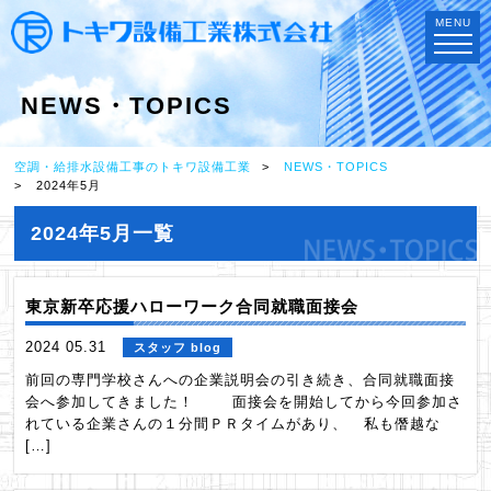
MENU
NEWS・TOPICS
空調・給排水設備工事のトキワ設備工業
NEWS・TOPICS
2024年5月
2024年5月一覧
東京新卒応援ハローワーク合同就職面接会
2024 05.31
スタッフ blog
前回の専門学校さんへの企業説明会の引き続き、合同就職面接
会へ参加してきました！ 面接会を開始してから今回参加さ
れている企業さんの１分間ＰＲタイムがあり、 私も僭越な
[…]