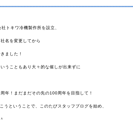
限会社トキワ冷機製作所を設立、
に社名を変更してから
できました！
ということもあり大々的な催しが出来ずに
0周年！まだまだその先の100周年を目指して！
こうということで、このたびスタッフブログを始め、
＾