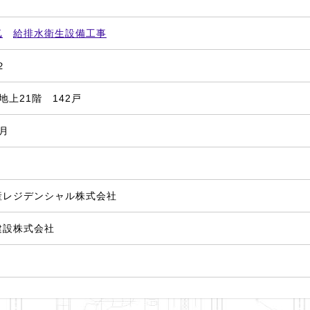
気
給排水衛生設備工事
２
地上21階 142戸
1月
産レジデンシャル株式会社
建設株式会社