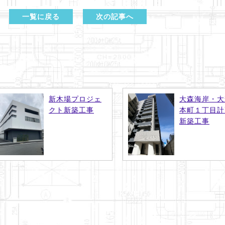
一覧に戻る
次の記事へ
新木場プロジェ
大森海岸・大
クト新築工事
本町１丁目計
新築工事