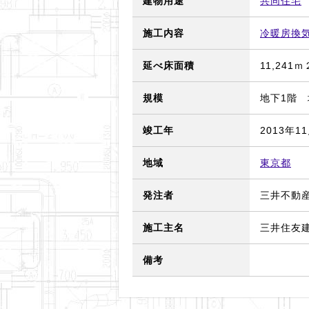
建物用途
共同住宅
施工内容
冷暖房換
延べ床面積
11,241ｍ
規模
地下1階 
竣工年
2013年1
地域
東京都
発注者
三井不動
施工主名
三井住友
備考