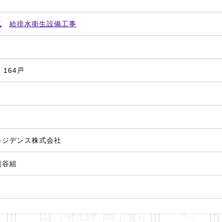
気
給排水衛生設備工事
㎡
 164戸
月
レジデンス株式会社
熊谷組