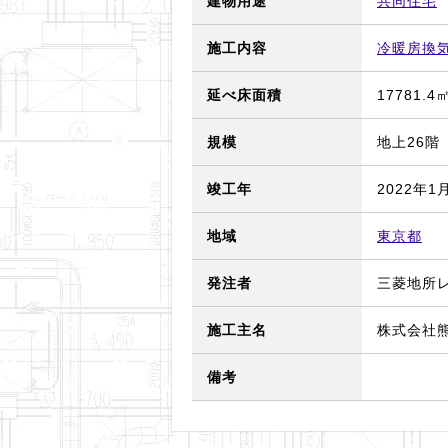
建物用途
共同住宅
施工内容
冷暖房換
延べ床面積
17781.4
規模
地上26階
竣工年
2022年1
地域
東京都
発注者
三菱地所
施工主名
株式会社
備考