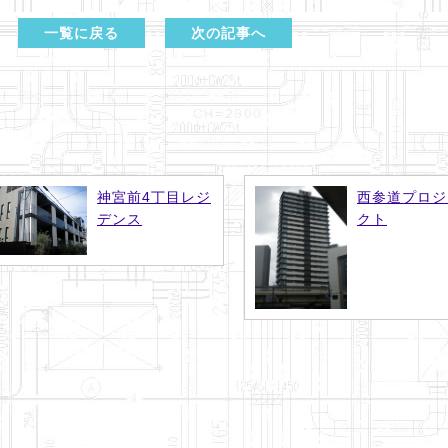
一覧に戻る
次の記事へ
神宮前4丁目レジ
西参道プロジ
デンス
クト