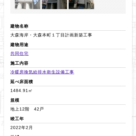
建物名称
大森海岸・大森本町１丁目計画新築工事
建物用途
共同住宅
施工内容
冷暖房換気
給排水衛生設備工事
延べ床面積
1484.91㎡
規模
地上12階 42戸
竣工年
2022年2月